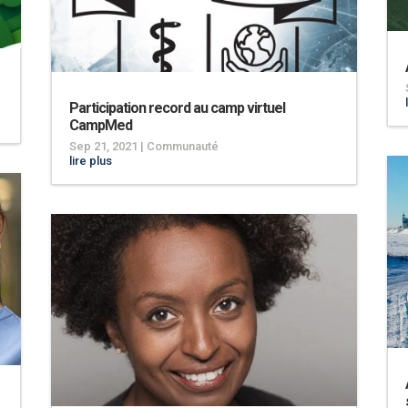
Participation record au camp virtuel
CampMed
Sep 21, 2021
|
Communauté
lire plus