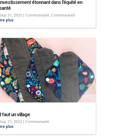
investissement étonnant dans l’équité en
santé
Sep 21, 2023
|
Communauté
,
Communauté
lire plus
Il faut un village
Sep 21, 2022
|
Communauté
lire plus