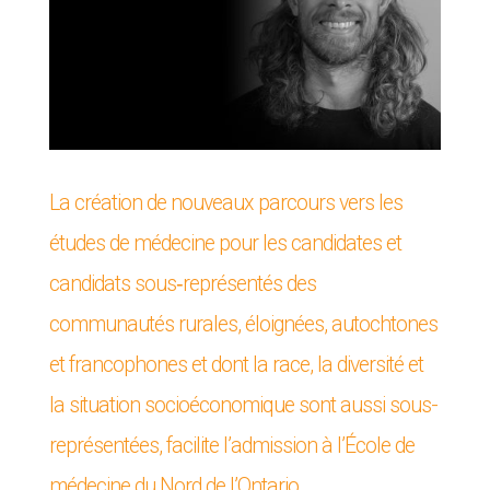
La création de nouveaux parcours vers les
études de médecine pour les candidates et
candidats sous‑représentés des
communautés rurales, éloignées, autochtones
et francophones et dont la race, la diversité et
la situation socioéconomique sont aussi sous-
représentées, facilite l’admission à l’École de
médecine du Nord de l’Ontario.